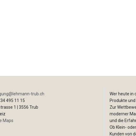
igung@lehmann-trub.ch
Wer heute in d
34 495 11 15
Produkte und
rasse 1 | 3556 Trub
Zur Wettbewer
iz
moderner Mas
e Maps
und die Erfah
Ob Klein- ode
Kunden von de