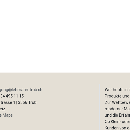
igung@lehmann-trub.ch
Wer heute in d
34 495 11 15
Produkte und
rasse 1 | 3556 Trub
Zur Wettbewer
iz
moderner Mas
e Maps
und die Erfah
Ob Klein- ode
Kunden von de